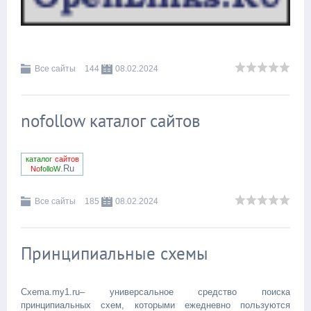
Все сайты
144
08.02.2024
nofollow каталог сайтов
каталог
сайтов
.Ru
No
folloW
Все сайты
185
08.02.2024
Принципиальные схемы
Cxema.my1.ru– универсальное средство поиска
принципиальных схем, которыми ежедневно пользуются