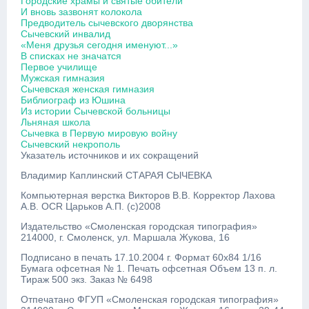
Городские храмы и святые обители
И вновь зазвонят колокола
Предводитель сычевского дворянства
Сычевский инвалид
«Меня друзья сегодня именуют...»
В списках не значатся
Первое училище
Мужская гимназия
Сычевская женская гимназия
Библиограф из Юшина
Из истории Сычевской больницы
Льняная школа
Сычевка в Первую мировую войну
Сычевский некрополь
Указатель источников и их сокращений
Владимир Каплинский СТАРАЯ СЫЧЕВКА
Компьютерная верстка Викторов В.В. Корректор Лахова
А.В. OCR Царьков А.П. (с)2008
Издательство «Смоленская городская типография»
214000, г. Смоленск, ул. Маршала Жукова, 16
Подписано в печать 17.10.2004 г. Формат 60x84 1/16
Бумага офсетная № 1. Печать офсетная Объем 13 п. л.
Тираж 500 экз. Заказ № 6498
Отпечатано ФГУП «Смоленская городская типография»