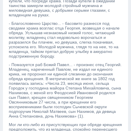
купели, что посреди храма. Позади купели в ожидании
таинства замерли молодой стройный мужчина и
миловидная девушка, с добрыми серыми глазами, с
младенцем на руках.
- Благословенно Царство... - басовито разнесся под
сводами храма возглас отца Георгия, возвещая о начале
обряда. Услышав незнакомый низкий голос, читающий
молитву, младенец стал недовольно ворочаться и
разразился бы плачем, но девушка, слегка покачивая,
успокоила его. Молодой мужчина, глядя то на нее, то на
младенца, тайком прятал добрую улыбку в аккуратно
подстриженную бороду.
- Помазуется раб Божий Павел... - произнес отец Георгий.
Младенец, нареченный Павлом, не издал ни единого
крика, не проронил ни единой слезинки до окончания
обряда крещения. В метрической же книге за 1802 год
появилась запись: «Числа 23, месяца июня, сельца
Городок у господина майора Степана Михайловича, сына
Нахимова, с женой его Феодосией Ивановной родился
сын Павел, крещен священником Георгием
Овсянниковым 27 числа, а при крещении его
восприемниками были господин Сычевской округи
подпоручик Николай Матвеев, сын Нахимов, да девица
Анна Степановна, дочь Нахимова» (1).
Мог ли кто-либо из присутствующих при обряде крещения
предположить, что из младенца, спокойно перенесшего