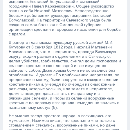
исправник Евстафий Богуславский и сычевский
городничий Павел Карженковский. Общее руководство
взял на себя Николай Матвеевич. Непосредственно
боевыми действиями руководил исправник Евстафий
Богуславский. На территории Сычевского уезда была
создана самая большая в Смоленской губернии
организация крестьян и городского населения для борьбы
с врагом.
В рапорте главнокомандующему русской армией М.И.
Кутузову от 3 сентября 1812 года Николай Матвеевич
Нахимов писал, что «...неприятель, проходя Вяземскую
округу, входил разными отделениями и в Сычевскую,
делая убийства, грабительства, сжигал домы господские и
селения крестьяне скот, лошадей и все имущество
забирал с собой. Даже храмы божий не оставались без
ограбления». И далее: «По приближению неприятеля, по
предписанию моему, были вооружены в каждом селении
крестьяне пиками, учередя по очереди из оных конные
разъезды, которые услыша, или заметя о неприятеле,
должны немедля давать знать г. исправнику и в
ближайшие селения, и чтобы из селений вооруженные
крестьяне по первому извещению немедленно явились к
назначенному месту» (5).
Не умаляя заслуг простого народа, а восхищаясь его
мужеством, Нахимов писал, что крестьяне «не только с
стремлением стекались, вооруженные пиками, но даже
косами и кольями, и по команде исправника, не страшась