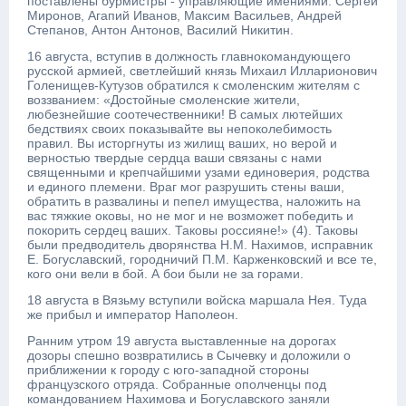
поставлены бурмистры - управляющие имениями: Сергей
Миронов, Агапий Иванов, Максим Васильев, Андрей
Степанов, Антон Антонов, Василий Никитин.
16 августа, вступив в должность главнокомандующего
русской армией, светлейший князь Михаил Илларионович
Голенищев-Кутузов обратился к смоленским жителям с
воззванием: «Достойные смоленские жители,
любезнейшие соотечественники! В самых лютейших
бедствиях своих показывайте вы непоколебимость
правил. Вы исторгнуты из жилищ ваших, но верой и
верностью твердые сердца ваши связаны с нами
священными и крепчайшими узами единоверия, родства
и единого племени. Враг мог разрушить стены ваши,
обратить в развалины и пепел имущества, наложить на
вас тяжкие оковы, но не мог и не возможет победить и
покорить сердец ваших. Таковы россияне!» (4). Таковы
были предводитель дворянства Н.М. Нахимов, исправник
Е. Богуславский, городничий П.М. Карженковский и все те,
кого они вели в бой. А бои были не за горами.
18 августа в Вязьму вступили войска маршала Нея. Туда
же прибыл и император Наполеон.
Ранним утром 19 августа выставленные на дорогах
дозоры спешно возвратились в Сычевку и доложили о
приближении к городу с юго-западной стороны
французского отряда. Собранные ополченцы под
командованием Нахимова и Богуславского заняли