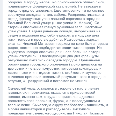
оборону. К городу неспешно приближалось облако пыли,
поднимаемое французской кавалерией. Не въезжая в
город, отряд остановился. Еще мгновение - и на солнце
сверкнула холодная сталь сабель. Раздалось гиканье, и
отряд французских улан лавиной ворвался в город по
Большой Вельской улице (ныне улица К. Маркса). Со
стороны ополченцев грянул ружейный залп. Несколько
улан упали. Падали раненые лошади, выбрасывая из
седел и подминая под себя ездоков, а в ход уже шли
пики, топоры и простые дубины. Разгорелась жаркая
схватка. Николай Матвеевич верхом на коне был в первых
рядах, постоянно подбадривая защитников города. Не
выдержав напора ополченцев и неся большие потери,
уланы отступили. В последующие два дня французы
безуспешно пытались овладеть городом. Правильная
организация городского ополчения (а оно делилось на
две сотни и четыре полусотни, которыми командовали
«сотенные» и «пятидесятники»), стойкость и мужество
сычевлян принесли желаемый результат: враг в город не
вступил, «...разрушений и погромов не чинил».
Сычевский уезд, оставаясь в стороне от наступления
главных сил противника, оказался в прифронтовой
полосе, именно там, откуда неприятель надеялся
пополнять свой провиант, фураж, а в последующем и
теплые вещи. Сычевскую округу требовалось защищать, и
в роли инициаторов и руководителей выступили
предводитель сычевского дворянства Николай Нахимов,