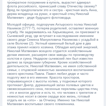
троекратное погружение в купель, вырастет адмирал
флота российского, принесший славу Отечеству своему?
Вряд ли предполагали это и сестра - крестная мать Анна,
держа младенца на руках, и крестный отец Николай
Матвеевич - дядя будущего флотоводца.
Молодой офицер, подпоручик Ахтырского полка Николай
Нахимов (1777-?), потеряв родителей, оставляет военную
службу. Не задерживаясь на Харьковщине, он приезжает в
Сычевский уезд, где вступает в наследование имением
своего дяди Семена Мануиловича Нахимова с усадьбой в
селе Волочке (2). Уютный каменный белый дом в два
этажа принял нового хозяина. Обладая кипучей энергией,
Николай Матвеевич всецело отдается хозяйственным
делам имения, расширяя свои заводы по производству
холстов и сукна. Недаром сычевский лен был известен
далеко за пределами губернии. Кроме хозяйственной
деятельности, Николай Матвеевич, не имея собственной
семьи, с отцовской нежностью занимался воспитанием
своего крестника Павла. Павел любил дядю и часто
подолгу жил в его имении. Красота просторов,
открывающихся с высоты холма, у подножья которого
протекает Днепр, дурманящий запах полевых цветов и
свежескошенного сена, песенные переливы царства птиц
- это и многое другое и есть то, что человек с трепетом и
нежностью носит в своем сердце всю жизнь, готовый
отдать ее за «это» - за Отчизну. Именно так Николай
Матвеевич воспитывал своего племянника.