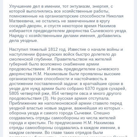
Улучшение дел в имении, тот энтузиазм, энергия, с
которой выполнялись все хозяйственные работы,
помноженные на организаторские способности Николая
Матвеевича, не остались не замеченными в кругу
соседей-дворян, и спустя некоторое время Нахимов
избирается предводителем дворянства Сычевского уезда.
Наряду с хозяйственными делами имения, добавились
дела уездные.
Наступил тяжелый 1812 год. Известие о начале войны и
наступлении французских войск быстро долетело до
смоленской глубинки. Правительством на жителей
губерний было возложено снабжение армии
продовольствием. И вновь предводителем сычевского
дворянства Н.М. Нахимовым были проявлены высокие
организаторские способности и настойчивость в
достижении поставленной задачи: в кратчайшие сроки в
уезде для нужд армии было собрано 6370 пудов сухарей,
5805 четвертей ржи, 854 четверти овса и много другого
продовольствия (3). Но русская армия отступала.
Приближение же наполеоновской армии ставило перед
уездной властью новые задачи, важнейшая из которых -
оборона уезда и самого города Сычевки. Спешно
создавались отряды самообороны из числа жителей
города и крестьян. По предписанию Н.М. Нахимова
отряды самообороны создавались в каждом имении, в
каждом селении. Во главе таких отрядов были