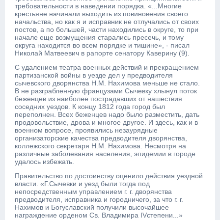
требовательности в наведении порядка. «...Многие
крестьяне начинали выходить из повиновения своего
начальства, но как я и исправник не отлучались от своих
постов, а по большей, части находились в округе, то при
начале еще возмущения старались пресечь, и тому
округа находится во всем порядке и тишине», - писал
Николай Матвеевич в рапорте сенатору Каверину (9).
С удалением театра военных действий и прекращением
партизанской войны в уезде дел у предводителя
сычевского дворянства Н.М. Нахимова меньше не стало.
В не разграбленную французами Сычевку хлынул поток
беженцев из наиболее пострадавших от нашествия
соседних уездов. К концу 1812 года город был
переполнен. Всех беженцев надо было разместить, дать
продовольствие, дрова и многое другое. И здесь, как и в
военном вопросе, проявились незаурядные
организаторские качества предводителя дворянства,
коллежского секретаря Н.М. Нахимова. Несмотря на
различные заболевания населения, эпидемии в городе
удалось избежать.
Правительство по достоинству оценило действия уездной
власти. «Г.Сычевки и уезд были тогда под
непосредственным управлением г. г. дворянства
предводителя, исправника и городничего, за что г. г.
Нахимов и Богуславский получили высочайшее
награждение орденом Св. Владимира IVстепени...»