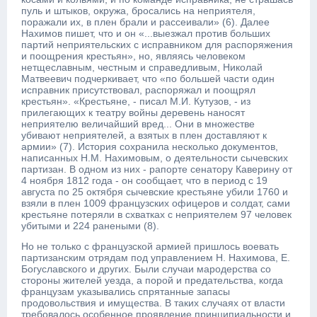
пуль и штыков, окружа, бросались на неприятеля,
поражали их, в плен брали и рассеивали» (6). Далее
Нахимов пишет, что и он «...выезжал против больших
партий неприятельских с исправником для распоряжения
и поощрения крестьян», но, являясь человеком
нетщеславным, честным и справедливым, Николай
Матвеевич подчеркивает, что «по большей части один
исправник присутствовал, распоряжал и поощрял
крестьян». «Крестьяне, - писал М.И. Кутузов, - из
прилегающих к театру войны деревень наносят
неприятелю величайший вред... Они в множестве
убивают неприятелей, а взятых в плен доставляют к
армии» (7). История сохранила несколько документов,
написанных Н.М. Нахимовым, о деятельности сычевских
партизан. В одном из них - рапорте сенатору Каверину от
4 ноября 1812 года - он сообщает, что в период с 19
августа по 25 октября сычевские крестьяне убили 1760 и
взяли в плен 1009 французских офицеров и солдат, сами
крестьяне потеряли в схватках с неприятелем 97 человек
убитыми и 224 ранеными (8).
Но не только с французской армией пришлось воевать
партизанским отрядам под управлением Н. Нахимова, Е.
Богуславского и других. Были случаи мародерства со
стороны жителей уезда, а порой и предательства, когда
французам указывались спрятанные запасы
продовольствия и имущества. В таких случаях от власти
требовалось особенное проявление принципиальности и