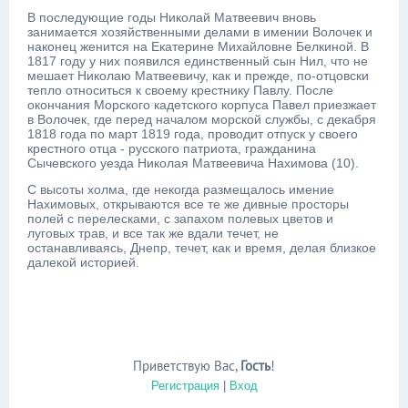
В последующие годы Николай Матвеевич вновь
занимается хозяйственными делами в имении Волочек и
наконец женится на Екатерине Михайловне Белкиной. В
1817 году у них появился единственный сын Нил, что не
мешает Николаю Матвеевичу, как и прежде, по-отцовски
тепло относиться к своему крестнику Павлу. После
окончания Морского кадетского корпуса Павел приезжает
в Волочек, где перед началом морской службы, с декабря
1818 года по март 1819 года, проводит отпуск у своего
крестного отца - русского патриота, гражданина
Сычевского уезда Николая Матвеевича Нахимова (10).
С высоты холма, где некогда размещалось имение
Нахимовых, открываются все те же дивные просторы
полей с перелесками, с запахом полевых цветов и
луговых трав, и все так же вдали течет, не
останавливаясь, Днепр, течет, как и время, делая близкое
далекой историей.
Приветствую Вас
,
Гость
!
Регистрация
|
Вход